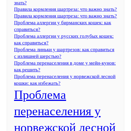
знать?
Правила кормления шартреза: что важно знать?
Правила кормления шартреза: что важно знать?
Проблема аллергии у бирманских кошек: как
справиться?
Проблема аллергии у русских голубых кошек:
как справиться?
Проблема линьки у шартрезов: как справиться
с излишней шерстью?
Проблема перенаселения в доме у мейн-кунов:
как решить?
Проблема перенаселения у норвежской лесной
кошки: как избежать?
Проблема
перенаселения у
норвежской лесной