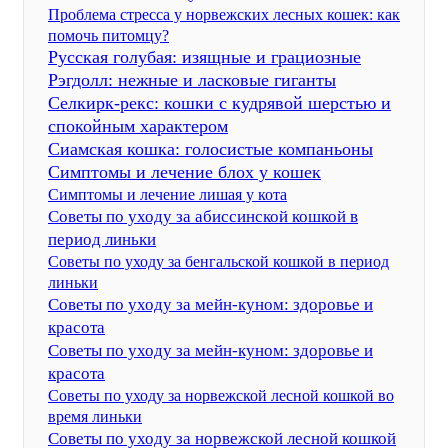
Проблема стресса у норвежских лесных кошек: как
помочь питомцу?
Русская голубая: изящные и грациозные
Рэгдолл: нежные и ласковые гиганты
Селкирк-рекс: кошки с кудрявой шерстью и
спокойным характером
Сиамская кошка: голосистые компаньоны
Симптомы и лечение блох у кошек
Симптомы и лечение лишая у кота
Советы по уходу за абиссинской кошкой в
период линьки
Советы по уходу за бенгальской кошкой в период
линьки
Советы по уходу за мейн-куном: здоровье и
красота
Советы по уходу за мейн-куном: здоровье и
красота
Советы по уходу за норвежской лесной кошкой во
время линьки
Советы по уходу за норвежской лесной кошкой