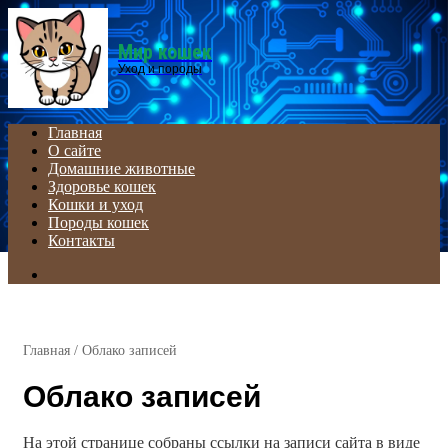
Menu
Мир кошек
Уход и породы
Главная
О сайте
Домашние животные
Здоровье кошек
Кошки и уход
Породы кошек
Контакты
Search
for
Главная
/
Облако записей
Облако записей
На этой странице собраны ссылки на записи сайта в виде