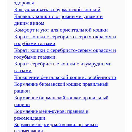
здоровья
Как ухаживать за бурманской кошкой
Каракал: кошки с огромными ушами и
диким видом
Комфорт и уют для ориентальной кошки
Корат: кошки с серебристо-серым окрасом и
голубыми глазами
Корат: кошки с серебристо-серым окрасом и
голубыми глазами
Корат: серебристые кошки с изумрудными
глазами
Кормление бенгальской кошки: особенности
Кормление бирманской кошки: правильный
рацион
Кормление бирманской кошки: правильный
рацион
Кормление мейн-кунов: правила и
рекомендации
Кормление персидской кошки: правила и
рекомендации