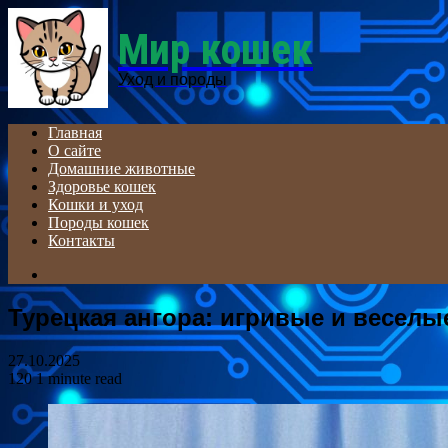
Menu
Мир кошек
Уход и породы
Главная
О сайте
Домашние животные
Здоровье кошек
Кошки и уход
Породы кошек
Контакты
Search
for
Турецкая ангора: игривые и веселы
27.10.2025
120
1 minute read