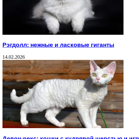
Рэгдолл: нежные и ласковые гиганты
14.02.2026
Девон-рекс: кошки с кудрявой шерстью и и