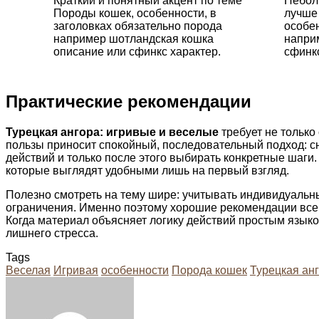
Краткий и понятный акцент по теме
Небол
Породы кошек, особенности, в
лучше
заголовках обязательно порода
особен
например шотландская кошка
напри
описание или сфинкс характер.
сфинкс
Практические рекомендации
Турецкая ангора: игривые и веселые
требует не только
пользы приносит спокойный, последовательный подход: с
действий и только после этого выбирать конкретные шаг
которые выглядят удобными лишь на первый взгляд.
Полезно смотреть на тему шире: учитывать индивидуальн
ограничения. Именно поэтому хорошие рекомендации всегд
Когда материал объясняет логику действий простым языко
лишнего стресса.
Tags
Веселая
Игривая
особенности
Порода кошек
Турецкая ан
Facebook
Twitter
LinkedIn
Tumblr
Pinterest
Reddit
VKontakte
Odnoklassniki
Skype
WhatsApp
Telegram
Viber
Share
Print
via
Email