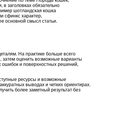
точнение по теме Породы кошек,
, в заголовках обязательно
ример шотландская кошка
и сфинкс характер,
е основной смысл статьи.
деталям. На практике больше всего
и, затем оценить возможные варианты
ых ошибок и поверхностных решений,
оступные ресурсы и возможные
аккуратных выводах и четких ориентирах.
лучить более заметный результат без