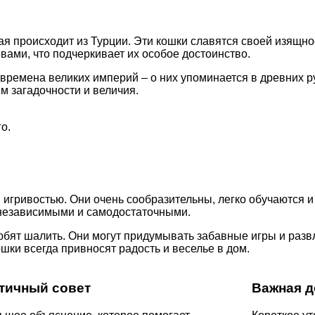
ая происходит из Турции. Эти кошки славятся своей изящно
вами, что подчеркивает их особое достоинство.
ремена великих империй – о них упоминается в древних рук
м загадочности и величия.
о.
игривостью. Они очень сообразительны, легко обучаются и
ь независимыми и самодостаточными.
бят шалить. Они могут придумывать забавные игры и развл
ошки всегда привносят радость и веселье в дом.
тичный совет
Важная д