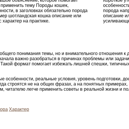
ьшое объяснение, которое помогает
Короткое у
 применить тему Породы кошек,
особенности
ности, в заголовках обязательно порода
порода нап
мер шотландская кошка описание или
описание ил
 характер на практике.
усиливающе
 общего понимания темы, но и внимательного отношения к 
начала важно разобраться в причинах проблемы или задач
и. Такой формат помогает избежать лишней спешки, типичн
ые особенности, реальные условия, уровень подготовки, д
а строятся не на общих фразах, а на понятных примерах, 
м, читателю легче применить советы в реальной жизни и по
гора
Характер