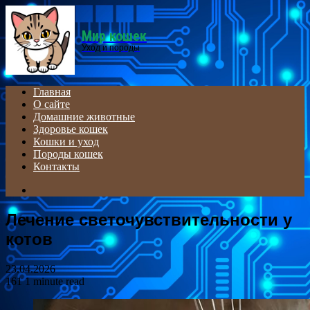
Menu
Мир кошек
Уход и породы
Главная
О сайте
Домашние животные
Здоровье кошек
Кошки и уход
Породы кошек
Контакты
Search
for
Лечение светочувствительности у
котов
23.04.2026
161
1 minute read