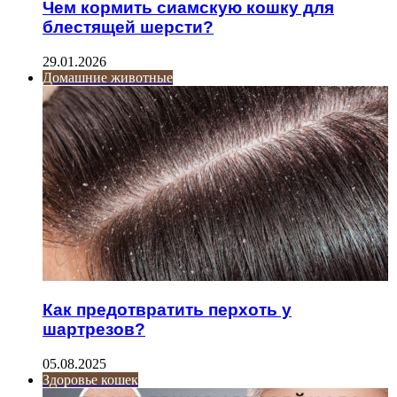
Чем кормить сиамскую кошку для
блестящей шерсти?
29.01.2026
Домашние животные
Как предотвратить перхоть у
шартрезов?
05.08.2025
Здоровье кошек