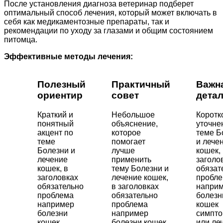
После установления диагноза ветеринар подберет
оптимальный способ лечения, который может включать в
себя как медикаментозные препараты, так и
рекомендации по уходу за глазами и общим состоянием
питомца.
Эффективные методы лечения:
Полезный
Практичный
Важн
ориентир
совет
дета
Краткий и
Небольшое
Коротк
понятный
объяснение,
уточне
акцент по
которое
теме Б
теме
помогает
и лече
Болезни и
лучше
кошек,
лечение
применить
заголо
кошек, в
тему Болезни и
обязат
заголовках
лечение кошек,
пробл
обязательно
в заголовках
напри
проблема
обязательно
болезн
например
проблема
кошек
болезни
например
симпт
кошек
болезни кошек
или ле