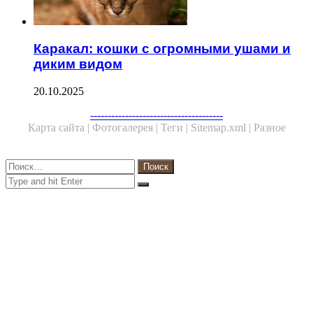
Каракал: кошки с огромными ушами и
диким видом
20.10.2025
Facebook
Twitter
WhatsApp
Telegram
--------------------------------------
Карта сайта |
Фотогалерея |
Теги |
Sitemap.xml |
Разное
Close
Найти:
Close
Search
for