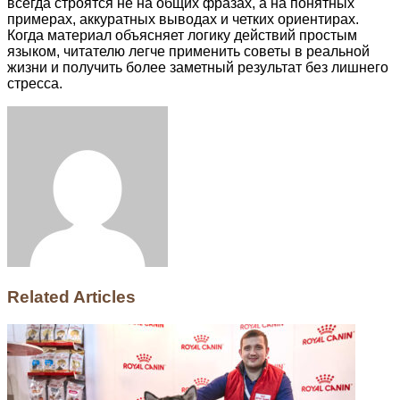
всегда строятся не на общих фразах, а на понятных
примерах, аккуратных выводах и четких ориентирах.
Когда материал объясняет логику действий простым
языком, читателю легче применить советы в реальной
жизни и получить более заметный результат без лишнего
стресса.
Facebook
Twitter
LinkedIn
Tumblr
Pinterest
Reddit
VKontakte
Odnoklassniki
Skype
WhatsApp
Telegram
Viber
Share
Print
via
Email
Related Articles