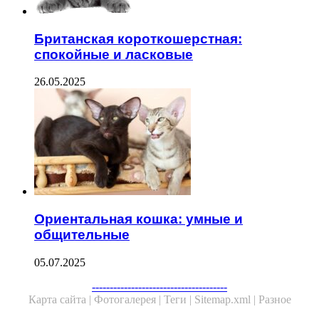
Британская короткошерстная:
спокойные и ласковые
26.05.2025
Ориентальная кошка: умные и
общительные
05.07.2025
Facebook
Twitter
WhatsApp
Telegram
--------------------------------------
Карта сайта |
Фотогалерея |
Теги |
Sitemap.xml |
Разное