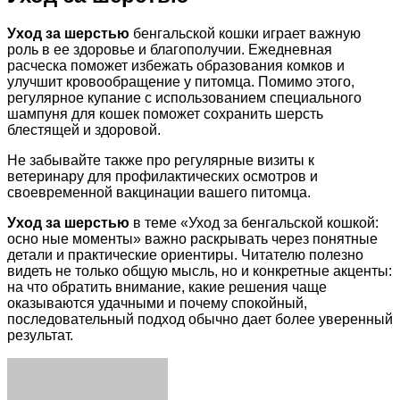
Уход за шерстью
бенгальской кошки играет важную
роль в ее здоровье и благополучии. Ежедневная
расческа поможет избежать образования комков и
улучшит кровообращение у питомца. Помимо этого,
регулярное купание с использованием специального
шампуня для кошек поможет сохранить шерсть
блестящей и здоровой.
Не забывайте также про регулярные визиты к
ветеринару для профилактических осмотров и
своевременной вакцинации вашего питомца.
Уход за шерстью
в теме «Уход за бенгальской кошкой:
осно ные моменты» важно раскрывать через понятные
детали и практические ориентиры. Читателю полезно
видеть не только общую мысль, но и конкретные акценты:
на что обратить внимание, какие решения чаще
оказываются удачными и почему спокойный,
последовательный подход обычно дает более уверенный
результат.
Facebook
Twitter
LinkedIn
Tumblr
Pinterest
Reddit
VKontakte
Odnoklassniki
Skype
WhatsApp
Telegram
Viber
Share
Print
via
Email