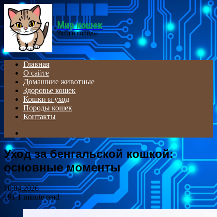
Menu
Мир кошек
Уход и породы
Главная
О сайте
Домашние животные
Здоровье кошек
Кошки и уход
Породы кошек
Контакты
Search
for
Уход за бенгальской кошкой:
основные моменты
10.04.2026
191
1 minute read