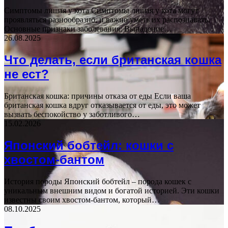
Симптомы лишая у кота Симптомы лишая у кота могут
проявляться разнообразно, и важно уметь их распознавать.
Основные признаки заболевания: Выпадение…
26.08.2025
Что делать, если британская кошка
не ест?
Британская кошка: причины отказа от еды Если ваша
британская кошка вдруг отказывается от еды, это может
вызвать беспокойство у заботливого…
15.02.2026
Японский бобтейл: кошки с
хвостом-бантом
История породы Японский бобтейл – порода кошек с
уникальным внешним видом и богатой историей. Эти кошки
известны своим хвостом-бантом, который…
08.10.2025