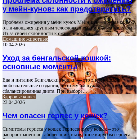
Проблема склонности к ожирению
у мейн-кунов: как предотвратить?
Проблема ожирения у мейн-кунов Мейн-кун – порода кошек,
отличающаяся крупным телосложением и мощным костяком.
Из-за своей склонности к ожирению, эти…
Домашние животные
10.04.2026
Уход за бенгальской кошкой:
основные моменты
Еда и питание Бенгальские кошки — это энергичные и
любознательные создания, поэтому им нужна качественная и
сбалансированная диета. При выборе…
Здоровье кошек
23.04.2026
Чем опасен герпес у кошек?
Симптомы герпеса у кошек Герпесвирус у кошек – это
распространенное заболевание, вызванное вирусом герпеса.