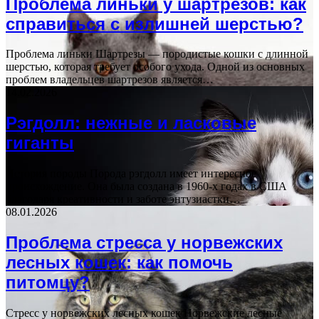
Проблема линьки у шартрезов: как
справиться с излишней шерстью?
Проблема линьки Шартрезы — породистые кошки с длинной
шерстью, которая требует особого ухода. Одной из основных
проблем владельцев шартрезов является…
14.02.2026
Рэгдолл: нежные и ласковые
гиганты
История породы Порода рэгдолл имеет интересное
происхождение. Она была создана в 1960-х годах в США
благодаря креативности и заботе энтузиастки…
08.01.2026
Проблема стресса у норвежских
лесных кошек: как помочь
питомцу?
Стресс у норвежских лесных кошек Норвежские лесные