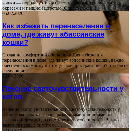
кошки — порода, которая известна своими красивыми
окрасами и пышной шерстью. Однако даже…
05.02.2026
Как избежать перенаселения в
доме, где живут абиссинские
кошки?
Создание комфортной обстановки Для избежания
перенаселения в доме, где живут абиссинские кошки, важно
обеспечить каждому питомцу свое пространство. Учитывайте
следующие…
23.04.2026
Лечение светочувствительности у
котов
Лечение светочувствительности Светочувствительность у
котов может быть вызвана различными причинами, от
глазных инфекций до генетических особенностей. Важно
заметить первые симптомы…
22.05.2025