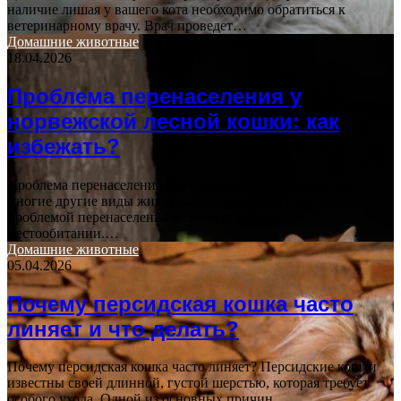
наличие лишая у вашего кота необходимо обратиться к
ветеринарному врачу. Врач проведет…
Домашние животные
18.04.2026
Проблема перенаселения у
норвежской лесной кошки: как
избежать?
Проблема перенаселения Норвежская лесная кошка, как и
многие другие виды животных, столкнулась с серьезной
проблемой перенаселения в своем естественном
местообитании.…
Домашние животные
05.04.2026
Почему персидская кошка часто
линяет и что делать?
Почему персидская кошка часто линяет? Персидские кошки
известны своей длинной, густой шерстью, которая требует
особого ухода. Одной из основных причин…