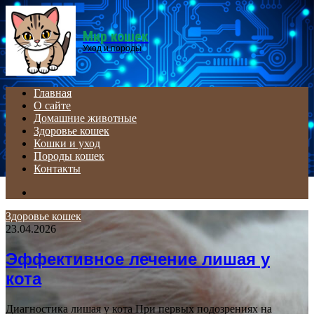
Menu
Мир кошек
Уход и породы
Главная
О сайте
Домашние животные
Здоровье кошек
Кошки и уход
Породы кошек
Контакты
Search
for
Здоровье кошек
23.04.2026
Эффективное лечение лишая у
кота
Диагностика лишая у кота При первых подозрениях на