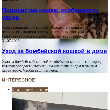
Породистая кошка: особенности
ухода
Уход за породистой кошкой Породистые кошки требуют
особого внимания и заботы со стороны своих хозяев.
Правильный уход поможет сохранить здоровье…
31.07.2025
Уход за бомбейской кошкой в доме
Уход за бомбейской кошкой Бомбейская кошка – это порода,
которая обладает изысканным внешним видом и умным
характером. Чтобы ваш питомец…
ИНТЕРЕСНОЕ
Домашние животные