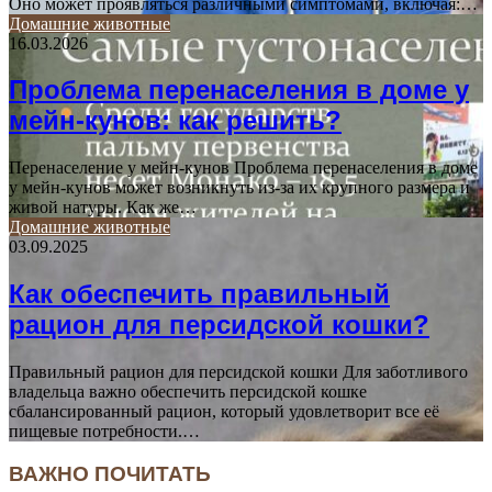
Оно может проявляться различными симптомами, включая:…
Домашние животные
16.03.2026
Проблема перенаселения в доме у
мейн-кунов: как решить?
Перенаселение у мейн-кунов Проблема перенаселения в доме
у мейн-кунов может возникнуть из-за их крупного размера и
живой натуры. Как же…
Домашние животные
03.09.2025
Как обеспечить правильный
рацион для персидской кошки?
Правильный рацион для персидской кошки Для заботливого
владельца важно обеспечить персидской кошке
сбалансированный рацион, который удовлетворит все её
пищевые потребности.…
ВАЖНО ПОЧИТАТЬ