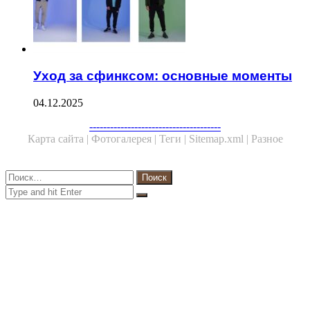
Уход за сфинксом: основные моменты
04.12.2025
Facebook
Twitter
WhatsApp
Telegram
--------------------------------------
Карта сайта |
Фотогалерея |
Теги |
Sitemap.xml |
Разное
Close
Найти:
Close
Search
for