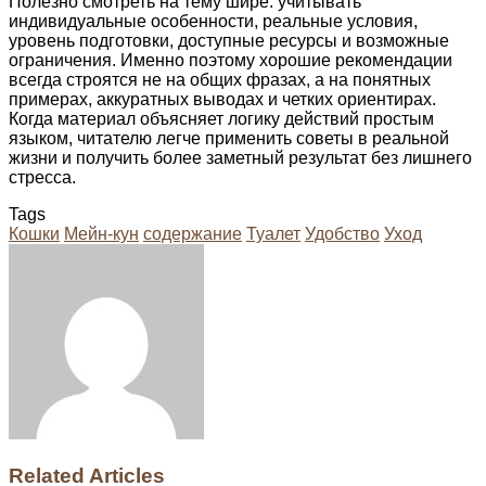
Полезно смотреть на тему шире: учитывать
индивидуальные особенности, реальные условия,
уровень подготовки, доступные ресурсы и возможные
ограничения. Именно поэтому хорошие рекомендации
всегда строятся не на общих фразах, а на понятных
примерах, аккуратных выводах и четких ориентирах.
Когда материал объясняет логику действий простым
языком, читателю легче применить советы в реальной
жизни и получить более заметный результат без лишнего
стресса.
Tags
Кошки
Мейн-кун
содержание
Туалет
Удобство
Уход
Facebook
Twitter
LinkedIn
Tumblr
Pinterest
Reddit
VKontakte
Odnoklassniki
Skype
WhatsApp
Telegram
Viber
Share
Print
via
Email
Related Articles