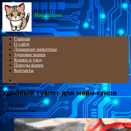
Menu
Мир кошек
Уход и породы
Главная
О сайте
Домашние животные
Здоровье кошек
Кошки и уход
Породы кошек
Контакты
Search
for
Удобный туалет для мейн-кунов
27.10.2025
136
1 minute read