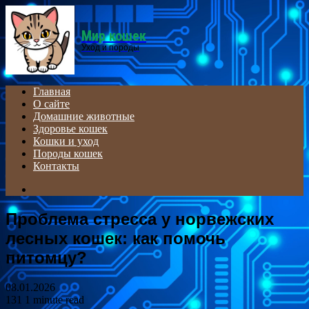
Menu
Мир кошек
Уход и породы
Главная
О сайте
Домашние животные
Здоровье кошек
Кошки и уход
Породы кошек
Контакты
Search
for
Проблема стресса у норвежских
лесных кошек: как помочь
питомцу?
08.01.2026
131
1 minute read