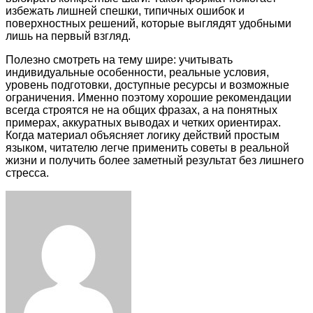
избежать лишней спешки, типичных ошибок и
поверхностных решений, которые выглядят удобными
лишь на первый взгляд.
Полезно смотреть на тему шире: учитывать
индивидуальные особенности, реальные условия,
уровень подготовки, доступные ресурсы и возможные
ограничения. Именно поэтому хорошие рекомендации
всегда строятся не на общих фразах, а на понятных
примерах, аккуратных выводах и четких ориентирах.
Когда материал объясняет логику действий простым
языком, читателю легче применить советы в реальной
жизни и получить более заметный результат без лишнего
стресса.
Facebook
Twitter
LinkedIn
Tumblr
Pinterest
Reddit
VKontakte
Odnoklassniki
Skype
WhatsApp
Telegram
Viber
Share
Print
via
Email