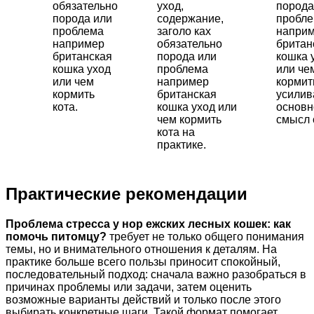
обязательно
уход,
порода
порода или
содержание,
пробл
проблема
заголо ках
напри
например
обязательно
британ
британская
порода или
кошка 
кошка уход
проблема
или че
или чем
например
кормить
кормить
британская
усили
кота.
кошка уход или
основн
чем кормить
смысл 
кота на
практике.
Практические рекомендации
Проблема стресса у нор ежских лесных кошек: как
помочь питомцу?
требует не только общего понимания
темы, но и внимательного отношения к деталям. На
практике больше всего пользы приносит спокойный,
последовательный подход: сначала важно разобраться в
причинах проблемы или задачи, затем оценить
возможные варианты действий и только после этого
выбирать конкретные шаги. Такой формат помогает