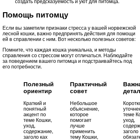
создать предсказуемость и уют для питомца.
Помощь питомцу
Если вы заметили признаки стресса у вашей норвежской
лесной кошки, важно предпринять действия для помощи
ей в справлении с ним. Вот несколько полезных советов:
Помните, что каждая кошка уникальна, и методы
справления со стрессом могут отличаться. Наблюдайте
за поведением вашего питомца и подстраивайтесь под
его потребности.
Полезный
Практичный
Важн
ориентир
совет
дета
Краткий и
Небольшое
Коротк
понятный
объяснение,
уточне
акцент по
которое
теме К
теме Кошки,
помогает
уход,
уход,
лучше
содерж
содержание,
применить
заголо 
заголо ках
тему Кошки,
обязат