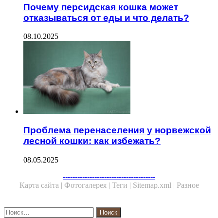
Почему персидская кошка может
отказываться от еды и что делать?
08.10.2025
Проблема перенаселения у норвежской
лесной кошки: как избежать?
08.05.2025
Facebook
Twitter
WhatsApp
Telegram
--------------------------------------
Карта сайта |
Фотогалерея |
Теги |
Sitemap.xml |
Разное
Close
Найти: