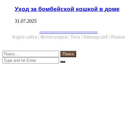
Уход за бомбейской кошкой в доме
31.07.2025
Facebook
Twitter
WhatsApp
Telegram
--------------------------------------
Карта сайта |
Фотогалерея |
Теги |
Sitemap.xml |
Разное
Close
Найти:
Close
Search
for