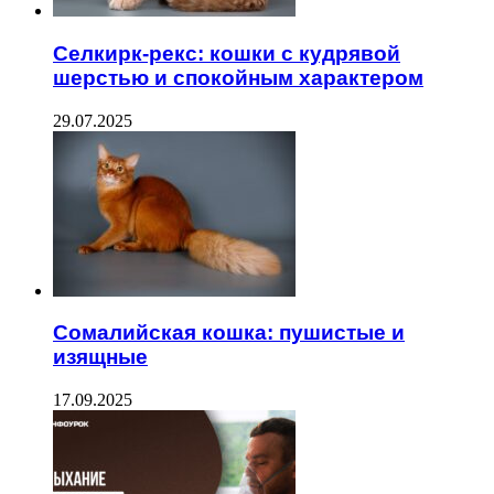
Селкирк-рекс: кошки с кудрявой
шерстью и спокойным характером
29.07.2025
Сомалийская кошка: пушистые и
изящные
17.09.2025