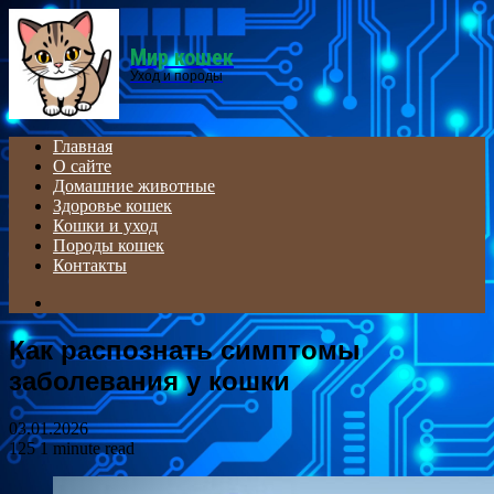
Menu
Мир кошек
Уход и породы
Главная
О сайте
Домашние животные
Здоровье кошек
Кошки и уход
Породы кошек
Контакты
Search
for
Как распознать симптомы
заболевания у кошки
03.01.2026
125
1 minute read