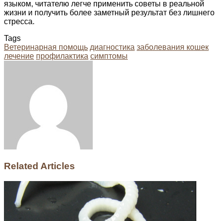
языком, читателю легче применить советы в реальной
жизни и получить более заметный результат без лишнего
стресса.
Tags
Ветеринарная помощь
диагностика
заболевания кошек
лечение
профилактика
симптомы
Facebook
Twitter
LinkedIn
Tumblr
Pinterest
Reddit
VKontakte
Odnoklassniki
Skype
WhatsApp
Telegram
Viber
Share
Print
via
Email
Related Articles