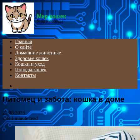
Menu
Мир кошек
Уход и породы
Главная
О сайте
Домашние животные
Здоровье кошек
Кошки и уход
Породы кошек
Контакты
Search
for
Питомец и забота: кошка в доме
25.08.2025
118
1 minute read