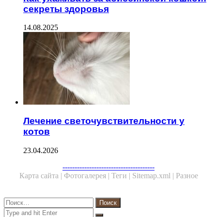
секреты здоровья
14.08.2025
Лечение светочувствительности у
котов
23.04.2026
Facebook
Twitter
WhatsApp
Telegram
--------------------------------------
Карта сайта |
Фотогалерея |
Теги |
Sitemap.xml |
Разное
Close
Найти:
Close