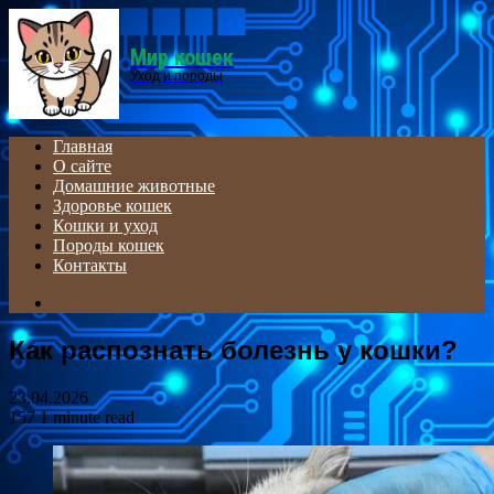
Menu
Мир кошек
Уход и породы
Главная
О сайте
Домашние животные
Здоровье кошек
Кошки и уход
Породы кошек
Контакты
Search
for
Как распознать болезнь у кошки?
23.04.2026
157
1 minute read