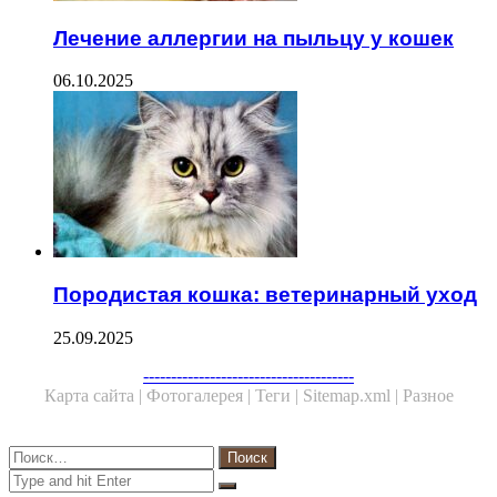
Лечение аллергии на пыльцу у кошек
06.10.2025
Породистая кошка: ветеринарный уход
25.09.2025
Facebook
Twitter
WhatsApp
Telegram
--------------------------------------
Карта сайта |
Фотогалерея |
Теги |
Sitemap.xml |
Разное
Close
Найти:
Close
Search