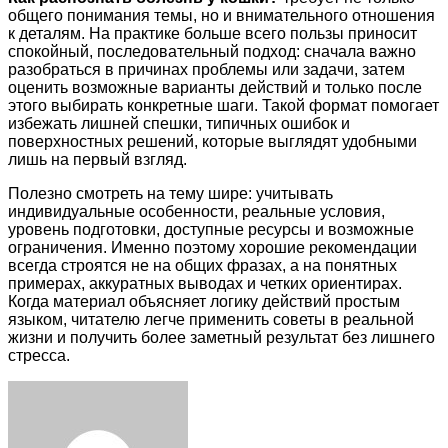
общего понимания темы, но и внимательного отношения
к деталям. На практике больше всего пользы приносит
спокойный, последовательный подход: сначала важно
разобраться в причинах проблемы или задачи, затем
оценить возможные варианты действий и только после
этого выбирать конкретные шаги. Такой формат помогает
избежать лишней спешки, типичных ошибок и
поверхностных решений, которые выглядят удобными
лишь на первый взгляд.
Полезно смотреть на тему шире: учитывать
индивидуальные особенности, реальные условия,
уровень подготовки, доступные ресурсы и возможные
ограничения. Именно поэтому хорошие рекомендации
всегда строятся не на общих фразах, а на понятных
примерах, аккуратных выводах и четких ориентирах.
Когда материал объясняет логику действий простым
языком, читателю легче применить советы в реальной
жизни и получить более заметный результат без лишнего
стресса.
Facebook
Twitter
LinkedIn
Tumblr
Pinterest
Reddit
VKontakte
Odnoklassniki
Skype
WhatsApp
Telegram
Viber
Share
Print
via
Email