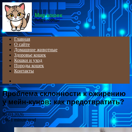
Menu
Мир кошек
Уход и породы
Главная
О сайте
Домашние животные
Здоровье кошек
Кошки и уход
Породы кошек
Контакты
Search
for
Проблема склонности к ожирению
у мейн-кунов: как предотвратить?
30.03.2026
196
1 minute read