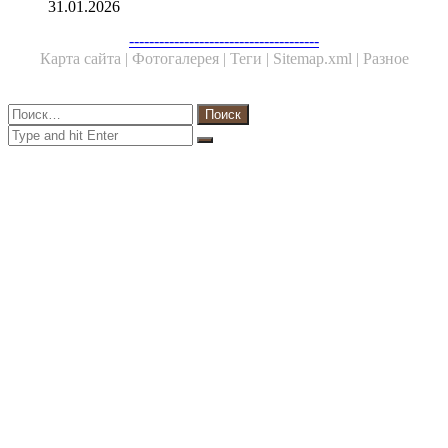
31.01.2026
Facebook
Twitter
WhatsApp
Telegram
--------------------------------------
Карта сайта |
Фотогалерея |
Теги |
Sitemap.xml |
Разное
Close
Найти:
Close
Search
for