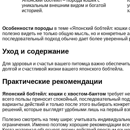
Японский бобтейл – порода кошек с
К
уникальным внешним видом и богатой
у
историей.
х
Особенности породы
в теме «Японский бобтейл: кошки 
полезно видеть не только общую мысль, но и конкретные 
последовательный подход обычно дает более уверенный р
Уход и содержание
Для здоровья и счастья вашего питомца важно обеспечить
долгой и счастливой жизни вашего японского бобтейла.
Практические рекомендации
Японский бобтейл: кошки с хвостом-бантом
требует не
всего пользы приносит спокойный, последовательный под
варианты действий и только после этого выбирать конкр
решений, которые выглядят удобными лишь на первый взг
Полезно смотреть на тему шире: учитывать индивидуальн
ограничения. Именно поэтому хорошие рекомендации всегд
Когда материал объясняет логику действий простым языко