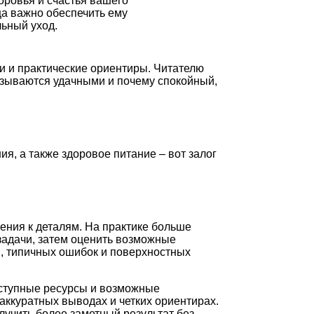
оровья и счастья вашего
а важно обеспечить ему
ьный уход.
и и практические ориентиры. Читателю
казываются удачными и почему спокойный,
я, а также здоровое питание – вот залог
ения к деталям. На практике больше
задачи, затем оценить возможные
и, типичных ошибок и поверхностных
оступные ресурсы и возможные
аккуратных выводах и четких ориентирах.
лучить более заметный результат без