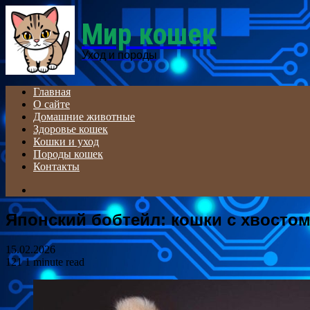
Menu
Мир кошек
Уход и породы
Главная
О сайте
Домашние животные
Здоровье кошек
Кошки и уход
Породы кошек
Контакты
Search
for
Японский бобтейл: кошки с хвосто
15.02.2026
121
1 minute read