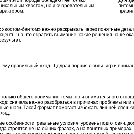
ошки этой породы обладают не только
Для зд
никальным хвостом, но и очаровательным
питомц
арактером.
правил
с хвостом-бантом» важно раскрывать через понятные детал
акценты: на что обратить внимание, какие решения чаще о
езультат.
 ему правильный уход. Щедрая порция любви, игр и внимани
 только общего понимания темы, но и внимательного отнош
ход: сначала важно разобраться в причинах проблемы или 
етные шаги. Такой формат помогает избежать лишней спешк
ляд.
ые особенности, реальные условия, уровень подготовки, д
а строятся не на общих фразах, а на понятных примерах, 
м, читателю легче применить советы в реальной жизни и по