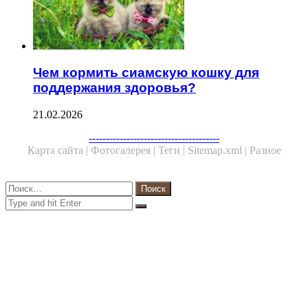
Чем кормить сиамскую кошку для
поддержания здоровья?
21.02.2026
Facebook
Twitter
WhatsApp
Telegram
--------------------------------------
Карта сайта |
Фотогалерея |
Теги |
Sitemap.xml |
Разное
Close
Найти:
Close
Search
for