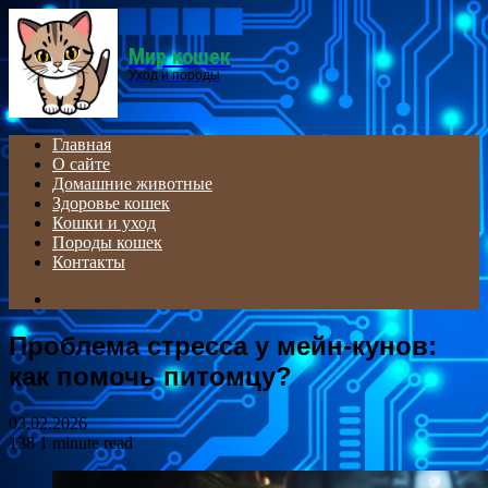
Menu
Мир кошек
Уход и породы
Главная
О сайте
Домашние животные
Здоровье кошек
Кошки и уход
Породы кошек
Контакты
Search
for
Проблема стресса у мейн-кунов:
как помочь питомцу?
03.02.2026
138
1 minute read