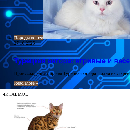
Породы кошек
27.10.2025
115
Турецкая ангора: игривые и вес
Происхождение породы Турецкая ангора – одна из старей
Read More »
ЧИТАЕМОЕ