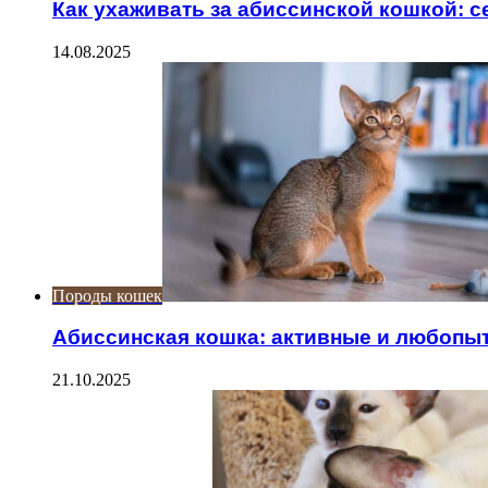
Как ухаживать за абиссинской кошкой: 
14.08.2025
Породы кошек
Абиссинская кошка: активные и любопы
21.10.2025