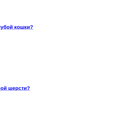
лубой кошки?
вой шерсти?