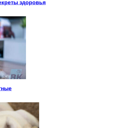
секреты здоровья
тные