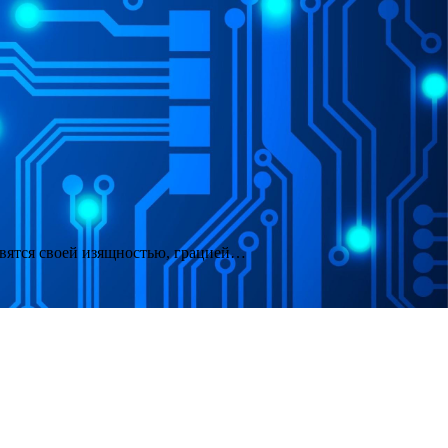
авятся своей изящностью, грацией…