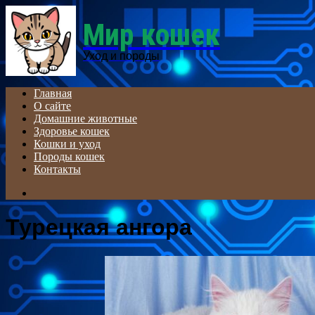
Menu
Мир кошек
Уход и породы
Главная
О сайте
Домашние животные
Здоровье кошек
Кошки и уход
Породы кошек
Контакты
Search
for
Турецкая ангора