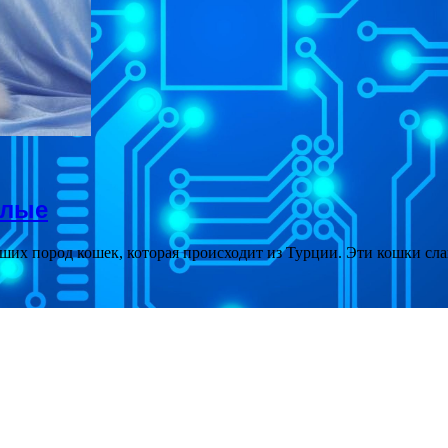
елые
ших пород кошек, которая происходит из Турции. Эти кошки сл