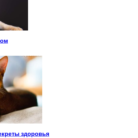
том
секреты здоровья