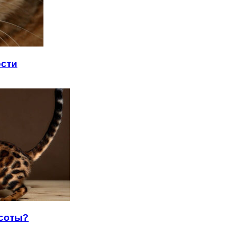
ости
асоты?