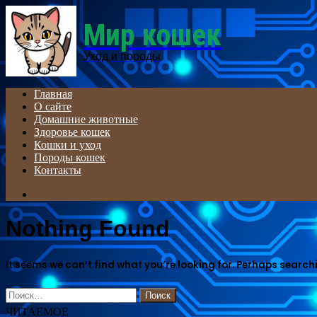
Menu
Мир кошек
Уход и породы
Главная
О сайте
Домашние животные
Здоровье кошек
Кошки и уход
Породы кошек
Контакты
Search
for
Nothing Found
It seems we can’t find what you’re looking for. Perhaps search
Найти:
ЧИТАЕМОЕ