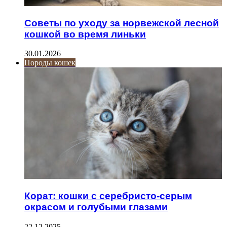
Советы по уходу за норвежской лесной
кошкой во время линьки
30.01.2026
Породы кошек
Корат: кошки с серебристо-серым
окрасом и голубыми глазами
22.12.2025