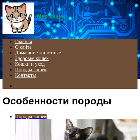
Menu
Мир кошек
Уход и породы
Главная
О сайте
Домашние животные
Здоровье кошек
Кошки и уход
Породы кошек
Контакты
Search
for
Особенности породы
Породы кошек