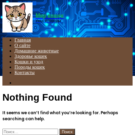
Menu
Мир кошек
Уход и породы
Главная
О сайте
Домашние животные
Здоровье кошек
Кошки и уход
Породы кошек
Контакты
Search
for
Nothing Found
It seems we can’t find what you’re looking for. Perhaps
searching can help.
Найти: