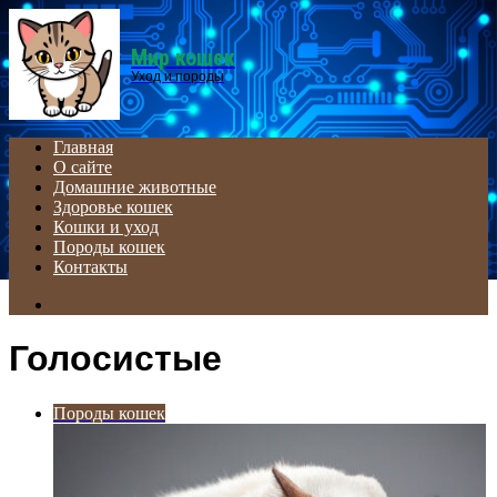
Menu
Мир кошек
Уход и породы
Главная
О сайте
Домашние животные
Здоровье кошек
Кошки и уход
Породы кошек
Контакты
Search
for
Голосистые
Породы кошек