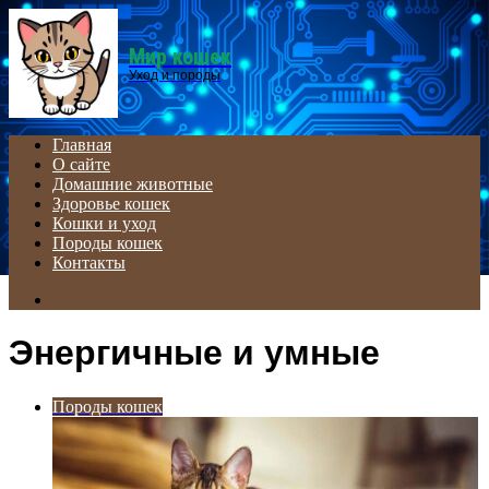
Menu
Мир кошек
Уход и породы
Главная
О сайте
Домашние животные
Здоровье кошек
Кошки и уход
Породы кошек
Контакты
Search
for
Энергичные и умные
Породы кошек