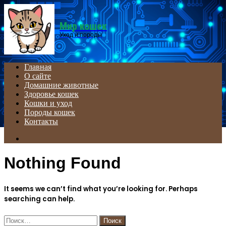
Menu
Мир кошек
Уход и породы
Главная
О сайте
Домашние животные
Здоровье кошек
Кошки и уход
Породы кошек
Контакты
Search
for
Nothing Found
It seems we can’t find what you’re looking for. Perhaps
searching can help.
Найти: