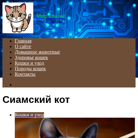
Menu
Мир кошек
Уход и породы
Главная
О сайте
Домашние животные
Здоровье кошек
Кошки и уход
Породы кошек
Контакты
Search
for
Сиамский кот
Кошки и уход