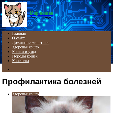
Menu
Мир кошек
Уход и породы
Главная
О сайте
Домашние животные
Здоровье кошек
Кошки и уход
Породы кошек
Контакты
Search
for
Профилактика болезней
Здоровье кошек