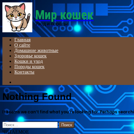
Menu
Мир кошек
Уход и породы
Главная
О сайте
Домашние животные
Здоровье кошек
Кошки и уход
Породы кошек
Контакты
Search
for
Nothing Found
It seems we can’t find what you’re looking for. Perhaps search
Найти:
ЧИТАЕМОЕ