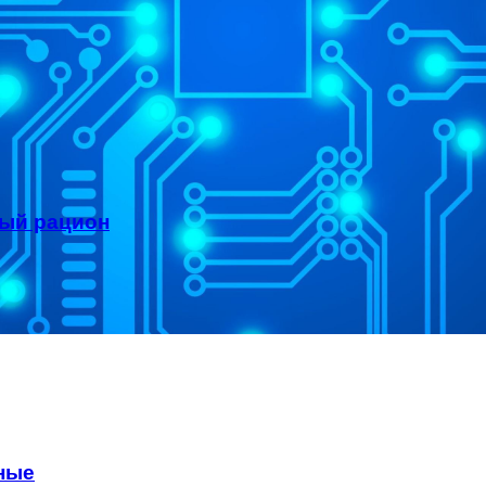
ный рацион
ные