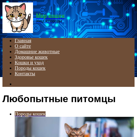
Menu
Мир кошек
Уход и породы
Главная
О сайте
Домашние животные
Здоровье кошек
Кошки и уход
Породы кошек
Контакты
Search
for
Любопытные питомцы
Породы кошек