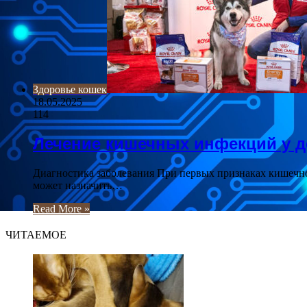
Здоровье кошек
18.05.2025
114
Лечение кишечных инфекций у 
Диагностика заболевания При первых признаках кишечно
может назначить…
Read More »
ЧИТАЕМОЕ