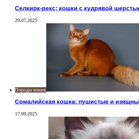
Селкирк-рекс: кошки с кудрявой шерсть
29.07.2025
Породы кошек
Сомалийская кошка: пушистые и изящны
17.09.2025