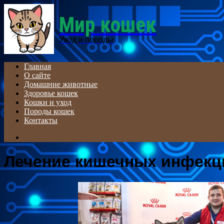
Menu
Мир кошек
Уход и породы
Главная
О сайте
Домашние животные
Здоровье кошек
Кошки и уход
Породы кошек
Контакты
Search
for
Лечение кишечных инфекц