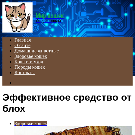
Menu
Мир кошек
Уход и породы
Главная
О сайте
Домашние животные
Здоровье кошек
Кошки и уход
Породы кошек
Контакты
Search
for
Эффективное средство от
блох
Здоровье кошек