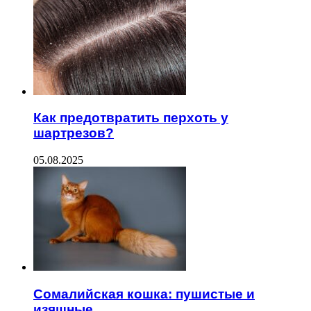
Как предотвратить перхоть у
шартрезов?
05.08.2025
Сомалийская кошка: пушистые и
изящные