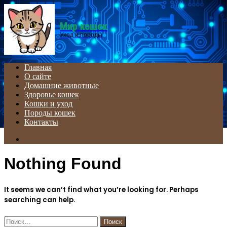
Menu
Мир кошек
Уход и породы
Главная
О сайте
Домашние животные
Здоровье кошек
Кошки и уход
Породы кошек
Контакты
Search
for
Nothing Found
It seems we can’t find what you’re looking for. Perhaps
searching can help.
Найти: