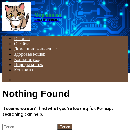
Menu
Мир кошек
Уход и породы
Главная
О сайте
Домашние животные
Здоровье кошек
Кошки и уход
Породы кошек
Контакты
Search
for
Nothing Found
It seems we can’t find what you’re looking for. Perhaps
searching can help.
Найти: