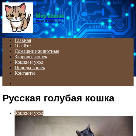
Menu
Мир кошек
Уход и породы
Главная
О сайте
Домашние животные
Здоровье кошек
Кошки и уход
Породы кошек
Контакты
Search
for
Русская голубая кошка
Кошки и уход