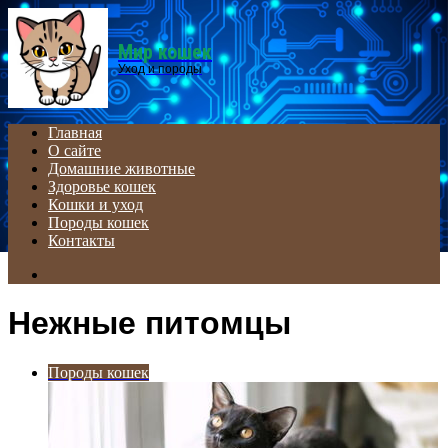
Menu
Мир кошек
Уход и породы
Главная
О сайте
Домашние животные
Здоровье кошек
Кошки и уход
Породы кошек
Контакты
Search
for
Нежные питомцы
Породы кошек