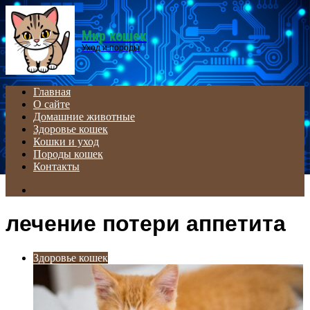
Menu
Мир кошек
Уход и породы
Главная
О сайте
Домашние животные
Здоровье кошек
Кошки и уход
Породы кошек
Контакты
Search
for
лечение потери аппетита
Здоровье кошек