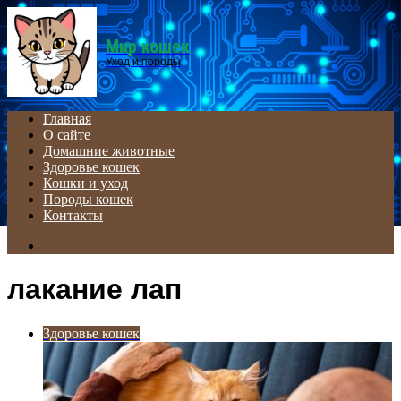
Menu
Мир кошек
Уход и породы
Главная
О сайте
Домашние животные
Здоровье кошек
Кошки и уход
Породы кошек
Контакты
Search
for
лакание лап
Здоровье кошек