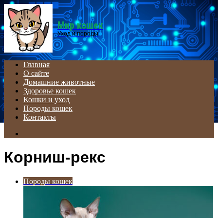
Menu
Мир кошек
Уход и породы
Главная
О сайте
Домашние животные
Здоровье кошек
Кошки и уход
Породы кошек
Контакты
Search
for
Корниш-рекс
Породы кошек