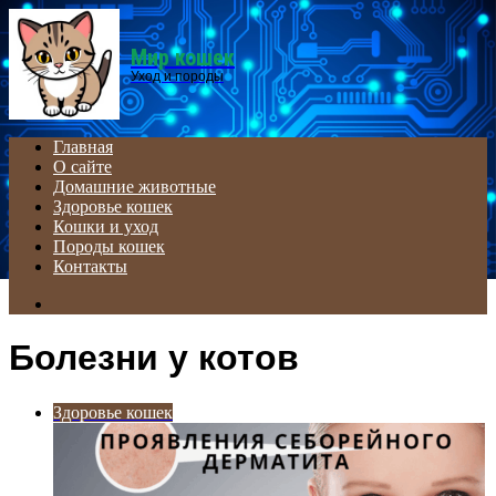
Menu
Мир кошек
Уход и породы
Главная
О сайте
Домашние животные
Здоровье кошек
Кошки и уход
Породы кошек
Контакты
Search
for
Болезни у котов
Здоровье кошек